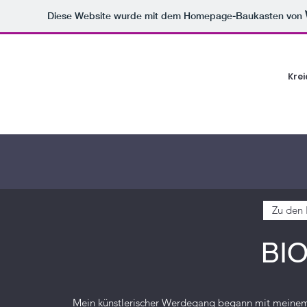
Diese Website wurde mit dem Homepage-Baukasten von
Krei
CHRISTIAN MAI - Nature Art - www.kreidepas
Zu den 
BI
Mein künstlerischer Werdegang begann mit meinem 